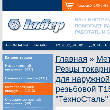
Товаров:0 (0.00 руб.)
НАШ ИНСТРУ
ПОМОГАЕТ В
РАБОТАТЬ И 
О КОМПАНИИ
КАТАЛОГ
ПРОИЗВОДИТЕЛИ
ДОСТАВКА
Главная
»
Ме
Каталог товара
Измерительный
Резцы токарн
инструмент (437)
для наружной
Станочная оснастка (331)
резьбовой Т1
Металлорежущий
инструмент (1213)
"ТехноСталь"
Слесарно-монтажный
инструмент (40)