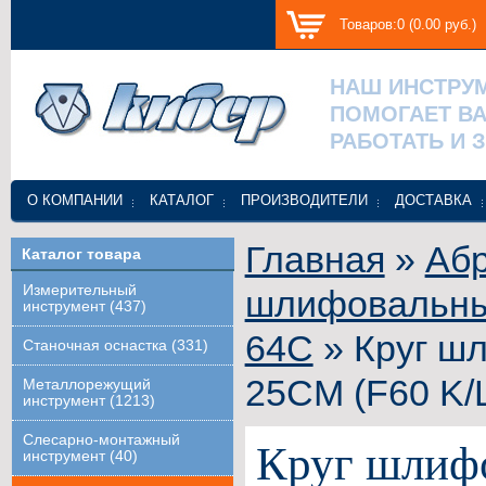
Товаров:0 (0.00 руб.)
НАШ ИНСТРУ
ПОМОГАЕТ В
РАБОТАТЬ И 
О КОМПАНИИ
КАТАЛОГ
ПРОИЗВОДИТЕЛИ
ДОСТАВКА
Главная
»
Абр
Каталог товара
Измерительный
шлифовальные
инструмент (437)
64С
» Круг ш
Станочная оснастка (331)
25СМ (F60 K/
Металлорежущий
инструмент (1213)
Слесарно-монтажный
Круг шлиф
инструмент (40)