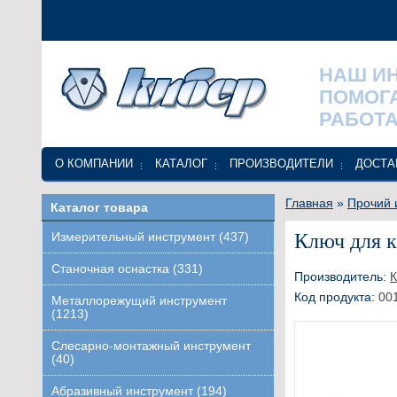
НАШ И
ПОМОГ
РАБОТА
О КОМПАНИИ
КАТАЛОГ
ПРОИЗВОДИТЕЛИ
ДОСТА
Главная
»
Прочий 
Каталог товара
Ключ для к
Измерительный инструмент (437)
Станочная оснастка (331)
Производитель:
Код продукта:
00
Металлорежущий инструмент
(1213)
Слесарно-монтажный инструмент
(40)
Абразивный инструмент (194)