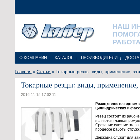
НАШ И
ПОМОГ
РАБОТА
О КОМПАНИИ
КАТАЛОГ
ПРОИЗВОДИТЕЛИ
ДОСТА
Главная
»
Статьи
» Токарные резцы: виды, применение, зат
Токарные резцы: виды, применение, 
2016-11-15 17:02:11
Резец является одним 
цилиндрических и фасо
Резец состоит из рабоч
являются главная режущ
Срезание слоя металла
процессе работы стружк
Державка служит для за