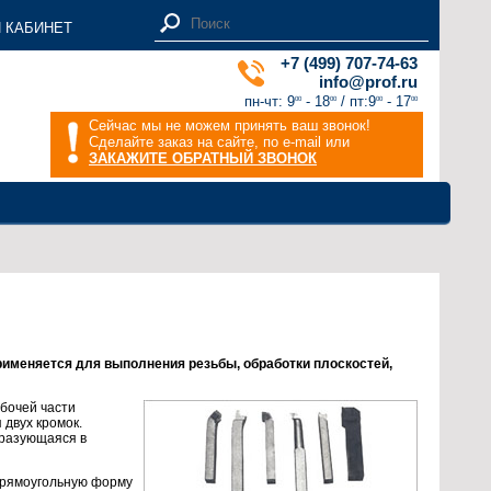
 КАБИНЕТ
+7 (499) 707-74-63
info@prof.ru
пн-чт: 9
- 18
/ пт:9
- 17
00
00
00
00
Сейчас мы не можем принять ваш звонок!
Сделайте заказ на сайте, по e-mail или
ЗАКАЖИТЕ ОБРАТНЫЙ ЗВОНОК
именяется для выполнения резьбы, обработки плоскостей,
абочей части
двух кромок.
бразующаяся в
 прямоугольную форму