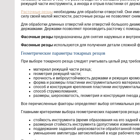
режущей части инструмента, а иногда и отрыв пластинки от держа
Расточные резцы
необходимы для обработки отверстий. Они име
силу своей малой жесткости, расточные резцы не позволяют сним
Для обработки длинных отверстий или отверстий большого диаме
державками. Державки позволяют производить расточку с помощью
Фасочные резцы
предназначены для снятия наружных и внутрен
Фасонные резцы
используются для получения детали сложной 
Геометрические параметры токарных резцов
При выборе токарного резца следует учитывать целый ряд требо
материал режущей части резца;
геометрия режущей части;
прочность и виброустойчивость державки и режущих кромо
форма и размеры пластинки инструментального материал
способ и конструкция крепления пластинки инструменталь
способ стружколомания;
размеры, шероховатость, геометрия и конструкция гнезда
Все перечисленные факторы определяют выбор оптимальных режи
Главными критериями выбора геометрических параметров резца 
стойкость инструмента (время образования на его задней
размерная стойкость инструмента (допустимое изменение 
поддержание заданной шероховатости обработанной пове
уменьшение амплитуды автоколебаний в ходе рабочего пр