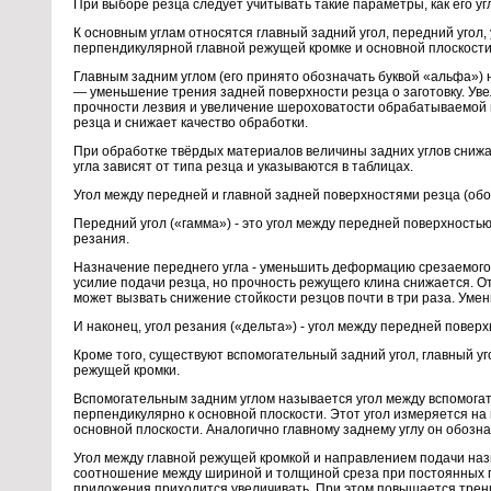
При выборе резца следует учитывать такие параметры, как его уг
К основным углам относятся главный задний угол, передний угол,
перпендикулярной главной режущей кромке и основной плоскости
Главным задним углом (его принято обозначать буквой «альфа») 
— уменьшение трения задней поверхности резца о заготовку. Уве
прочности лезвия и увеличение шероховатости обрабатываемой по
резца и снижает качество обработки.
При обработке твёрдых материалов величины задних углов снижа
угла зависят от типа резца и указываются в таблицах.
Угол между передней и главной задней поверхностями резца (обо
Передний угол («гамма») - это угол между передней поверхность
резания.
Назначение переднего угла - уменьшить деформацию срезаемого с
усилие подачи резца, но прочность режущего клина снижается. О
может вызвать снижение стойкости резцов почти в три раза. Уме
И наконец, угол резания («дельта») - угол между передней повер
Кроме того, существуют вспомогательный задний угол, главный уго
режущей кромки.
Вспомогательным задним углом называется угол между вспомога
перпендикулярно к основной плоскости. Этот угол измеряется на
основной плоскости. Аналогично главному заднему углу он обозн
Угол между главной режущей кромкой и направлением подачи назы
соотношение между шириной и толщиной среза при постоянных г
приложения приходится увеличивать. При этом повышается трени