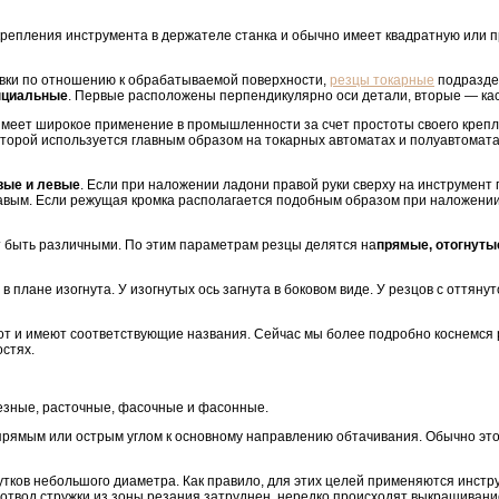
крепления инструмента в держателе станка и обычно имеет квадратную или
овки по отношению к обрабатываемой поверхности,
резцы токарные
подразде
нциальные
. Первые расположены перпендикулярно оси детали, вторые — ка
имеет широкое применение в промышленности за счет простоты своего крепл
торой используется главным образом на токарных автоматах и полуавтомата
вые и левые
. Если при наложении ладони правой руки сверху на инструмент
авым. Если режущая кромка располагается подобным образом при наложении 
т быть различными. По этим параметрам резцы делятся на
прямые, отогнутые
 плане изогнута. У изогнутых ось загнута в боковом виде. У резцов с оттяну
от и имеют соответствующие названия. Сейчас мы более подробно коснемся 
остях.
езные, расточные, фасочные и фасонные.
прямым или острым углом к основному направлению обтачивания. Обычно эт
ков небольшого диаметра. Как правило, для этих целей применяются инстр
 а отвод стружки из зоны резания затруднен, нередко происходят выкрашивани