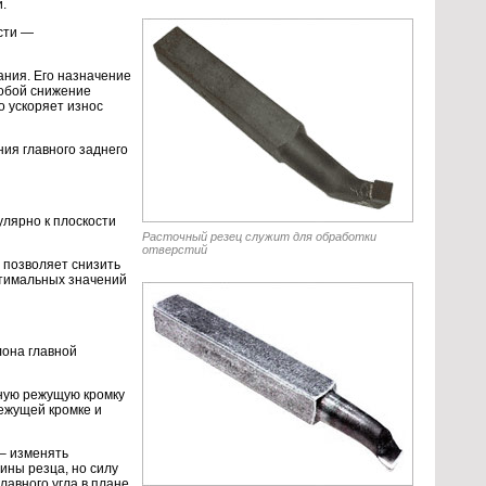
.
ости —
ания. Его назначение
собой снижение
о ускоряет износ
ия главного заднего
улярно к плоскости
Расточный резец служит для обработки
отверстий
 позволяет снизить
птимальных значений
лона главной
ьную режущую кромку
режущей кромке и
 – изменять
ины резца, но силу
авного угла в плане