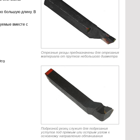
о большую длину. В
зуемые вместе с
Отрезные резцы предназначены для отрезания
материала от прутков небольшого диаметра
Это
Подрезной резец служит для подрезания
уступов под прямым или острым углом к
основному направлению обтачивания