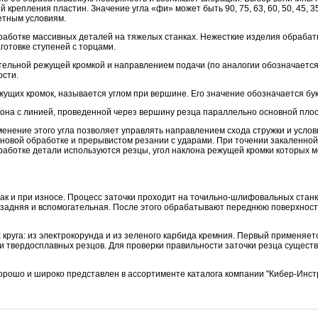
крепления пластин. Значение угла «фи» может быть 90, 75, 63, 60, 50, 45, 35,
етным условиям.
бработке массивных деталей на тяжелых станках. Нежесткие изделия обраба
аготовке ступеней с торцами.
тельной режущей кромкой и направлением подачи (по аналогии обозначается
ости.
ущих кромок, называется углом при вершине. Его значение обозначается бу
она с линией, проведенной через вершину резца параллельно основной плос
енение этого угла позволяет управлять направлением схода стружки и услов
ерновой обработке и прерывистом резании с ударами. При точении закаленно
бработке детали используются резцы, угол наклона режущей кромки которых 
 так и при износе. Процесс заточки проходит на точильно-шлифовальных ста
 задняя и вспомогательная. После этого обрабатывают переднюю поверхност
круга: из электрокорунда и из зеленого карбида кремния. Первый применяет
ки твердосплавных резцов. Для проверки правильности заточки резца сущес
хорошо и широко представлен в ассортименте каталога компании "Кибер-Инст