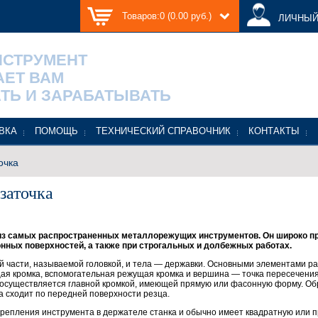
Товаров:0 (0.00 руб.)
ЛИЧНЫЙ
НСТРУМЕНТ
АЕТ ВАМ
ТЬ И ЗАРАБАТЫВАТЬ
ВКА
ПОМОЩЬ
ТЕХНИЧЕСКИЙ СПРАВОЧНИК
КОНТАКТЫ
очка
заточка
из самых распространенных металлорежущих инструментов. Он широко пр
нных поверхностей, а также при строгальных и долбежных работах.
ей части, называемой головкой, и тела — державки. Основными элементами р
ая кромка, вспомогательная режущая кромка и вершина — точка пересечения 
 осуществляется главной кромкой, имеющей прямую или фасонную форму. О
а сходит по передней поверхности резца.
крепления инструмента в держателе станка и обычно имеет квадратную или