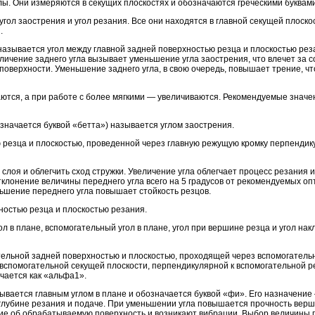
лы. Они измеряются в секущих плоскостях и обозначаются греческими буквами
 угол заострения и угол резания. Все они находятся в главной секущей плоск
.
называется угол между главной задней поверхностью резца и плоскостью рез
личение заднего угла вызывает уменьшение угла заострения, что влечет за 
верхности. Уменьшение заднего угла, в свою очередь, повышает трение, чт
ются, а при работе с более мягкими — увеличиваются. Рекомендуемые значен
значается буквой «бетта») называется углом заострения.
ю резца и плоскостью, проведенной через главную режущую кромку перпендик
лоя и облегчить сход стружки. Увеличение угла облегчает процесс резания и
тклонение величины переднего угла всего на 5 градусов от рекомендуемых о
ньшение переднего угла повышает стойкость резцов.
хностью резца и плоскостью резания.
л в плане, вспомогательный угол в плане, угол при вершине резца и угол нак
тельной задней поверхностью и плоскостью, проходящей через вспомогател
 вспомогательной секущей плоскости, перпендикулярной к вспомогательной 
ачается как «альфа1».
вается главным углом в плане и обозначается буквой «фи». Его назначение
лубине резания и подаче. При уменьшении угла повышается прочность верш
е об обрабатываемую поверхность и возникают вибрации. Выбор величины гл