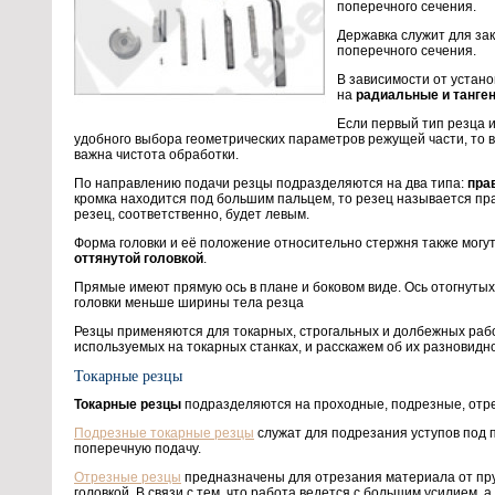
поперечного сечения.
Державка служит для за
поперечного сечения.
В зависимости от устан
на
радиальные и танге
Если первый тип резца 
удобного выбора геометрических параметров режущей части, то в
важна чистота обработки.
По направлению подачи резцы подразделяются на два типа:
пра
кромка находится под большим пальцем, то резец называется пр
резец, соответственно, будет левым.
Форма головки и её положение относительно стержня также могу
оттянутой головкой
.
Прямые имеют прямую ось в плане и боковом виде. Ось отогнутых в
головки меньше ширины тела резца
Резцы применяются для токарных, строгальных и долбежных раб
используемых на токарных станках, и расскажем об их разновидн
Токарные резцы
Токарные резцы
подразделяются на проходные, подрезные, отр
Подрезные токарные резцы
служат для подрезания уступов под 
поперечную подачу.
Отрезные резцы
предназначены для отрезания материала от прут
головкой. В связи с тем, что работа ведется с большим усилием,