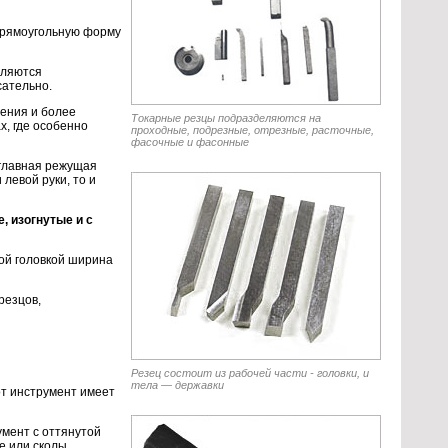
 прямоугольную форму
ляются
сательно.
ения и более
Токарные резцы подразделяются на
х, где особенно
проходные, подрезные, отрезные, расточные,
фасочные и фасонные
 главная режущая
левой руки, то и
, изогнутые и с
той головкой ширина
резцов,
Резец состоит из рабочей части - головки, и
тела — державки
от инструмент имеет
умент с оттянутой
е или сколы