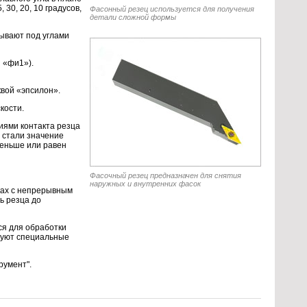
 30, 20, 10 градусов,
Фасонный резец используется для получения
детали сложной формы
тывают под углами
 «фи1»).
квой «эпсилон».
кости.
иями контакта резца
й стали значение
меньше или равен
Фасочный резец предназначен для снятия
наружных и внутренних фасок
нках с непрерывным
ь резца до
ся для обработки
твуют специальные
румент".