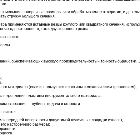
вки.
ют меньшие поперечные размеры, чем обрабатываемое отверстие, и довольн
ать стружку большого сечения.
тра применяются вставные резцы круглого или квадратного сечения, исполь
 как одностороннего, так и двустороннего резца.
них фасок.
формы.
ваний, обеспечивающих высокую производительность и точность обработки. 
к;
а;
ного материала (если используются пластины с механическим креплением);
 для крепления пластины инструментального материала.
мов резания – глубины, подачи и скорости.
являются:
 или передней поверхности допустимой величины площадки износа);
его настроечного размера);
рхности;
оцесса.