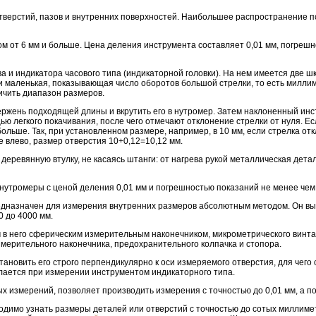
тверстий, пазов и внутренних поверхностей. Наибольшее распространение 
 от 6 мм и больше. Цена деления инструмента составляет 0,01 мм, погрешно
ва и индикатора часового типа (индикаторной головки). На нем имеется две ш
и маленькая, показывающая число оборотов большой стрелки, то есть милли
личить диапазон размеров.
жень подходящей длины и вкрутить его в нутромер. Затем наклоненный инс
 легкого покачивания, после чего отмечают отклонение стрелки от нуля. Ес
ольше. Так, при установленном размере, например, в 10 мм, если стрелка от
е влево, размер отверстия 10+0,12=10,12 мм.
еревянную втулку, не касаясь штанги: от нагрева рукой металлическая детал
нутромеры с ценой деления 0,01 мм и погрешностью показаний не менее чем 
назначен для измерения внутренних размеров абсолютным методом. Он выпу
0 до 4000 мм.
 в него сферическим измерительным наконечником, микрометрического винта,
мерительного наконечника, предохранительного колпачка и стопора.
овить его строго перпендикулярно к оси измеряемого отверстия, для чего о
елается при измерении инструментом индикаторного типа.
ых измерений, позволяет производить измерения с точностью до 0,01 мм, а по
имо узнать размеры деталей или отверстий с точностью до сотых миллиметра