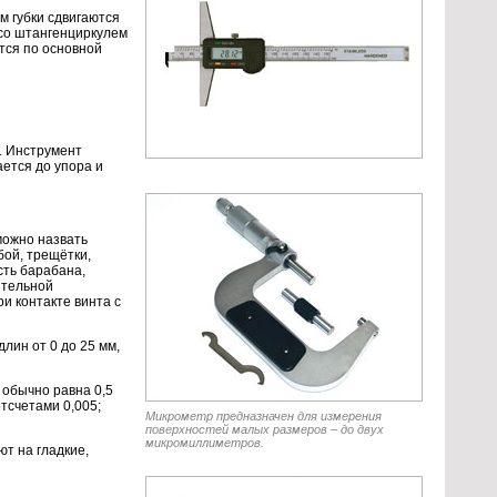
м губки сдвигаются
 со штангенциркулем
тся по основной
. Инструмент
ается до упора и
можно назвать
бой, трещётки,
сть барабана,
ительной
и контакте винта с
лин от 0 до 25 мм,
 обычно равна 0,5
тсчетами 0,005;
Микрометр предназначен для измерения
поверхностей малых размеров – до двух
микромиллиметров.
т на гладкие,