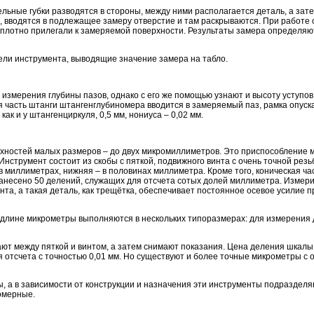
ьные губки разводятся в стороны, между ними располагается деталь, а зате
я, вводятся в подлежащее замеру отверстие и там раскрываются. При работе
 плотно прилегали к замеряемой поверхности. Результаты замера определяю
ли инструмента, выводящие значение замера на табло.
измерения глубины пазов, однако с его же помощью узнают и высоту уступов
ая часть штанги штангенглубиномера вводится в замеряемый паз, рамка опуск
ак и у штангенциркуля, 0,5 мм, нониуса – 0,02 мм.
хностей малых размеров – до двух микромиллиметров. Это приспособление 
нструмент состоит из скобы с пяткой, подвижного винта с очень точной резь
в миллиметрах, нижняя – в половинах миллиметра. Кроме того, коническая ча
 нанесено 50 делений, служащих для отсчета сотых долей миллиметра. Измер
а, а такая деталь, как трещётка, обеспечивает постоянное осевое усилие пр
 длине микрометры выполняются в нескольких типоразмерах: для измерения д
ют между пяткой и винтом, а затем снимают показания. Цена деления шкалы
 отсчета с точностью 0,01 мм. Но существуют и более точные микрометры с о
 а в зависимости от конструкции и назначения эти инструменты подразделяю
омерные.