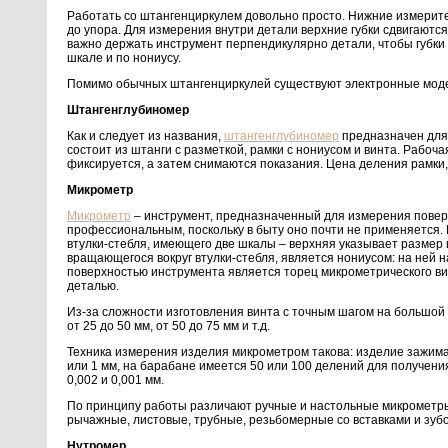
Работать со штангенциркулем довольно просто. Нижние измерител
до упора. Для измерения внутри детали верхние губки сдвигаютс
важно держать инструмент перпендикулярно детали, чтобы губки
шкале и по нониусу.
Помимо обычных штангенциркулей существуют электронные моде
Штангенглубиномер
Как и следует из названия,
штангенглубиномер
предназначен для 
состоит из штанги с разметкой, рамки с нониусом и винта. Рабоч
фиксируется, а затем снимаются показания. Цена деления рамки, к
Микрометр
Микрометр
– инструмент, предназначенный для измерения повер
профессиональным, поскольку в быту оно почти не применяется. И
втулки-стебля, имеющего две шкалы – верхняя указывает размер 
вращающегося вокруг втулки-стебля, является нониусом: на ней
поверхностью инструмента является торец микрометрического винт
деталью.
Из-за сложности изготовления винта с точным шагом на большой
от 25 до 50 мм, от 50 до 75 мм и т.д.
Техника измерения изделия микрометром такова: изделие зажима
или 1 мм, на барабане имеется 50 или 100 делений для получения
0,002 и 0,001 мм.
По принципу работы различают ручные и настольные микрометры,
рычажные, листовые, трубные, резьбомерные со вставками и зуб
Нутромер