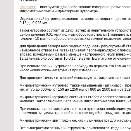
Нутромер
– инструмент для особо точного измерения размеров о
микрометрические и индикаторные нутромеры.
Индикаторный нутромер позволяет измерять отверстия диаметром
0,15 до 0,025 мм.
Такой нутромер состоит из двух частей: измерительного устройст
ценой деления 0,01 мм и полным оборотом стрелки 1 миллиметр 
головки - 10 мм, но набор регулируемых стержней позволяет уве
Для проведения замера необходимо подобрать регулируемый стер
измеряемое отверстие, устанавливают перпендикулярно с помощью
вправо, измеряемый размер меньше настроенного, если влево – б
12 делений, оно составит 10-0,12 =9,88мм. Если это же отклонени
При использовании нутромера необходимо держать его только за д
число «ошибётся» инструмент при измерении.
Для проверки точных отверстий используются микрометрические 
Микрометрический нутромер, также называемый «штихмасс», пред
мм, от 75 до 600мм, от 150 до 1250 мм, от 860 до 2500 мм и от 152
Микрометрический нутромер состоит из стебля с запрессованным
колпачка, закрепляющего барабан на микрометрическом винте, из
При использовании микрометрического нутромера необходимо устан
перемещать в диаметральной плоскости подобно тому, как это д
Микрометрический винт, такой же, как и у микрометра для наружн
Все вышерассмотренные инструменты применяются, когда необход