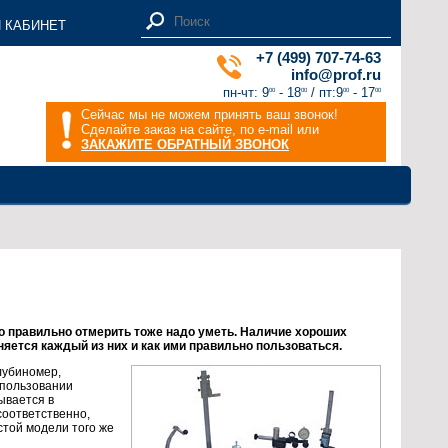
 КАБИНЕТ
+7 (499) 707-74-63
info@prof.ru
пн-чт: 9
- 18
/ пт:9
- 17
00
00
00
00
Сейчас мы не можем принять ваш звонок!
Сделайте заказ на сайте, по e-mail или
ЗАКАЖИТЕ ОБРАТНЫЙ ЗВОНОК
что правильно отмерить тоже надо уметь. Наличие хороших
няется каждый из них и как ими правильно пользоваться.
лубиномер,
спользовании
ывается в
соответственно,
стой модели того же