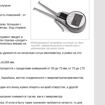
получили
сть показаний - от
калы: большая с
метры. Ход стержня
трумент вводят в
ли стрелка «уходит»
Индикаторный нутромер состоит из двух
клонилась вправо на
частей: измерительного устройства и
индикатора часового типа.
ь удлинится на несколько сотых миллиметра, и ровно на это
±0,006 мм.
скается с пределами измерений от 50 до 75 мм, от 75 до 175
 барабана, жестко соединенного с микрометрическим винтом,
дин его конец нужно опереть на край отверстия, а другой
казания снимаются так же, как и с микрометра.
. И если в быту такие значения требуются нечасто, то для