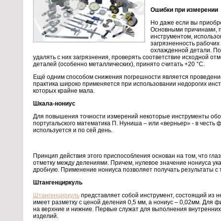
Ошибки при измерении
Но даже если вы приобр
Основными причинами, 
инструментом, использов
загрязненность рабочих
охлажденной детали. По
удалять с них загрязнения, проверять соответствие исходной от
деталей (особенно металлических), принято считать +20 °С.
Ещё одним способом снижения погрешности является проведение
практика широко применяется при использовании недорогих инс
которых крайне мала.
Шкала-нониус
Для повышения точности измерений некоторые инструменты обор
португальского математика П. Нуниша – или «верньер» - в честь 
используется и по сей день.
Принцип действия этого приспособления основан на том, что гл
отметку между делениями. Причем, нулевое значение нониуса ук
дробную. Применение нониуса позволяет получать результаты с 
Штангенциркуль
Штангенциркуль
представляет собой инструмент, состоящий из не
имеет разметку с ценой деления 0,5 мм, а нониус – 0,02мм. Для
на верхние и нижние. Первые служат для выполнения внутренних 
изделий.