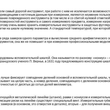
ели самый дорогой инструмент, при работе с ним не исключается возможност
приводящими к неточным данным при измерении, являются неумение пользо
ание поврежденного инструмента (в том числе и со сбитой нулевой отметкой
 поверхностей инструмента и самого измеряемого предмета, измерение нагр
этому очень важно хранить измерительные инструменты в защитных футляр
метки на шкале нулевому значению. А стандартной температурой, при которо
 ряда замеров одного параметра и вычисление среднего арифметического з
трументов, она же не помешает и при измерении профессиональными моделя
удованы вспомогательной шкалой. Она называется по-разному: «нониус» – в
французского ученого П. Вернье, в 1631 году предложившего конструкцию шка
аз лучше фиксирует совпадение делений основной и вспомогательной шкалы, 
азывает на целую часть, а номер деления, совпадающего с делением основно
точностью от десятых до сотых долей миллиметра.
гнущейся металлической линейки (штанги), рамки с нониусом и измерительны
 фиксации риски на линейке существует специальный винт. Измерительные губ
замеров (в основном, это отверстия в деталях), вторые – для получения вн