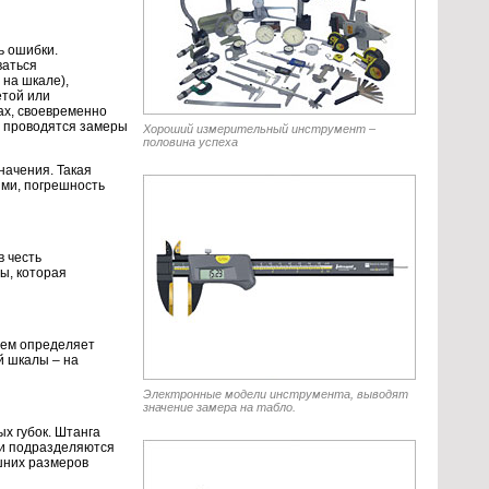
ь ошибки.
ваться
 на шкале),
етой или
ах, своевременно
й проводятся замеры
Хороший измерительный инструмент –
половина успеха
начения. Такая
ми, погрешность
 честь
лы, которая
чем определяет
й шкалы – на
Электронные модели инструмента, выводят
значение замера на табло.
х губок. Штанга
ки подразделяются
ешних размеров