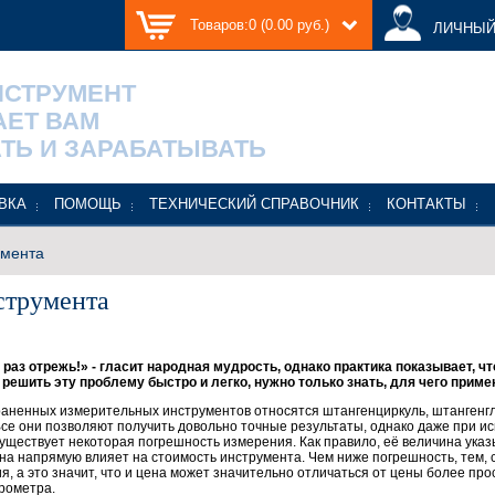
Товаров:0 (0.00 руб.)
ЛИЧНЫЙ
НСТРУМЕНТ
АЕТ ВАМ
ТЬ И ЗАРАБАТЫВАТЬ
ВКА
ПОМОЩЬ
ТЕХНИЧЕСКИЙ СПРАВОЧНИК
КОНТАКТЫ
умента
струмента
 раз отрежь!» - гласит народная мудрость, однако практика показывает, 
решить эту проблему быстро и легко, нужно только знать, для чего приме
раненных измерительных инструментов относятся штангенциркуль, штангенг
Все они позволяют получить довольно точные результаты, однако даже при и
уществует некоторая погрешность измерения. Как правило, её величина указ
на напрямую влияет на стоимость инструмента. Чем ниже погрешность, тем, 
, а это значит, что и цена может значительно отличаться от цены более про
рометра.